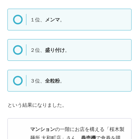
１位、
メンマ
。
２位、
盛り付け
。
３位、
全粒粉
。
という結果になりました。
マンション
の一階にお店を構える「桜木製
麺所 大和町店」さん。
券売機
で食券を購