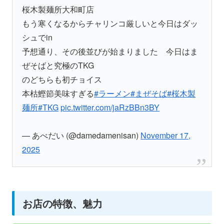
桜木製麺所大和町店
もう寒くなるからチャリンコ厳しいと今日はダッ
シュでin
予想通り、その後並びが始まりました 今日はま
ぜそばと究極のTKG
のどちらも初チョイス
本枯鰹節美味すぎる
#ラーメン
#まぜそば
#桜木製
麺所
#TKG
pic.twitter.com/jaRzBBn3BY
— あべだい (@damedamenisan)
November 17,
2025
お店の特徴、魅力