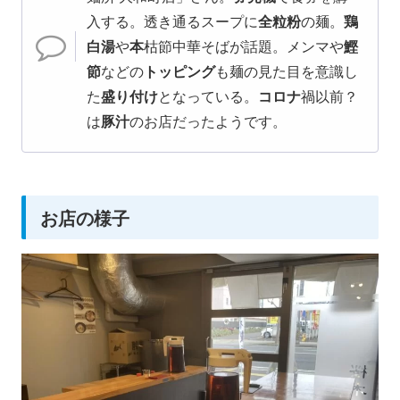
入する。透き通るスープに
全粒粉
の麺。
鶏
白湯
や
本
枯節中華そばが話題。メンマや
鰹
節
などの
トッピング
も麺の見た目を意識し
た
盛り付け
となっている。
コロナ
禍以前？
は
豚汁
のお店だったようです。
お店の様子