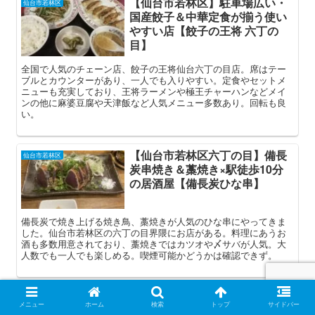
【仙台市若林区】駐車場広い・
仙台市若林区
国産餃子＆中華定食が揃う使い
やすい店【餃子の王将 六丁の
目】
全国で人気のチェーン店、餃子の王将仙台六丁の目店。席はテー
ブルとカウンターがあり、一人でも入りやすい。定食やセットメ
ニューも充実しており、王将ラーメンや極王チャーハンなどメイ
ンの他に麻婆豆腐や天津飯など人気メニュー多数あり。回転も良
い。
【仙台市若林区六丁の目】備長
仙台市若林区
炭串焼き＆藁焼き×駅徒歩10分
の居酒屋【備長炭ひな串】
備長炭で焼き上げる焼き鳥、藁焼きが人気のひな串にやってきま
した。仙台市若林区の六丁の目界隈にお店がある。料理にあうお
酒も多数用意されており、藁焼きではカツオや〆サバが人気。大
人数でも一人でも楽しめる。喫煙可能かどうかは確認できず。
【仙台】朝ラー対応・手揉み自
仙台市若林区
メニュー
ホーム
検索
トップ
サイドバー
家製麺 × 魅力的なバリエーショ