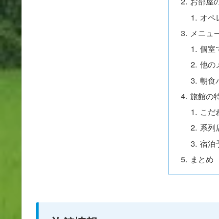
お部屋
オペ
メニュ
個室
他の
朝食
旅館の
こだ
系列
宿泊
まとめ