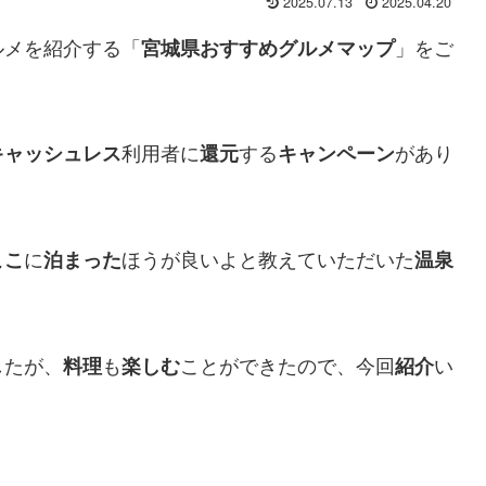
2025.07.13
2025.04.20
ルメを紹介する「
」をご
宮城県おすすめグルメマップ
利用者に
する
があり
キャッシュレス
還元
キャンペーン
に
ほうが良いよと教えていただいた
ここ
泊まった
温泉
したが、
も
ことができたので、今回
い
料理
楽しむ
紹介