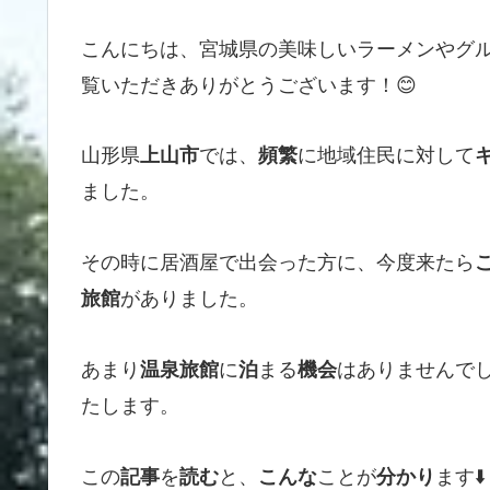
こんにちは、宮城県の美味しいラーメンやグ
覧いただきありがとうございます！😊
山形県
では、
に地域住民に対して
上山市
頻繁
ました。
その時に居酒屋で出会った方に、今度来たら
がありました。
旅館
あまり
に
まる
はありませんで
温泉旅館
泊
機会
たします。
この
を
と、
ことが
ます⬇️
記事
読む
こんな
分かり