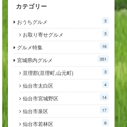
カテゴリー
3
おうちグルメ
3
お取り寄せグルメ
16
グルメ特集
351
宮城県内グルメ
3
亘理郡(亘理町,山元町)
4
仙台市太白区
14
仙台市宮城野区
17
仙台市泉区
6
仙台市若林区