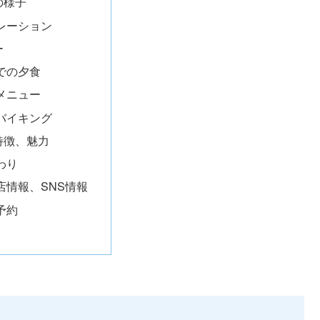
の様子
レーション
ー
での夕食
メニュー
バイキング
特徴、魅力
わり
店情報、SNS情報
予約