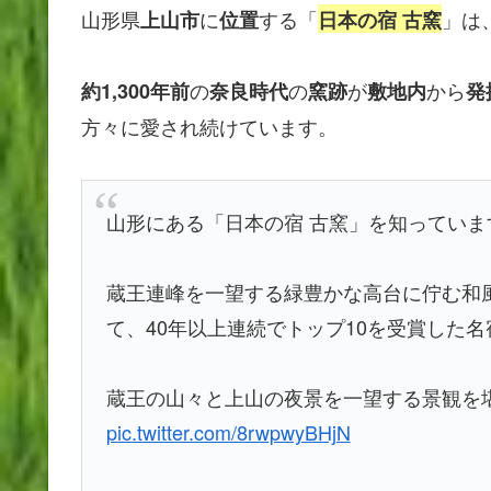
山形県
に
する「
」は
上山市
位置
日本の宿 古窯
の
の
が
から
約1,300年前
奈良時代
窯跡
敷地内
発
方々に愛され続けています。
山形にある「日本の宿 古窯」を知っていま
蔵王連峰を一望する緑豊かな高台に佇む和風
て、40年以上連続でトップ10を受賞した名
蔵王の山々と上山の夜景を一望する景観を
pic.twitter.com/8rwpwyBHjN