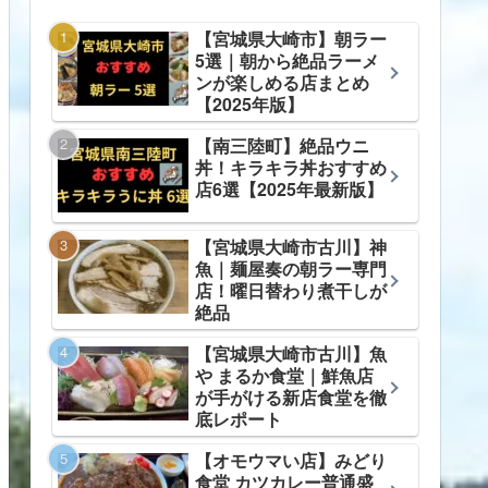
【宮城県大崎市】朝ラー
5選｜朝から絶品ラーメ
ンが楽しめる店まとめ
【2025年版】
【南三陸町】絶品ウニ
丼！キラキラ丼おすすめ
店6選【2025年最新版】
【宮城県大崎市古川】神
魚｜麺屋奏の朝ラー専門
店！曜日替わり煮干しが
絶品
【宮城県大崎市古川】魚
や まるか食堂｜鮮魚店
が手がける新店食堂を徹
底レポート
【オモウマい店】みどり
食堂 カツカレー普通盛