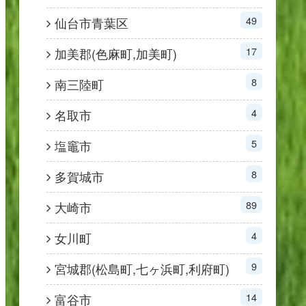
49
仙台市青葉区
17
加美郡(色麻町,加美町)
8
南三陸町
4
名取市
5
塩竈市
8
多賀城市
89
大崎市
4
女川町
9
宮城郡(松島町,七ヶ浜町,利府町)
14
富谷市