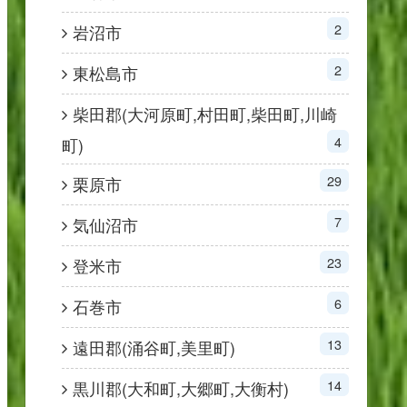
2
岩沼市
2
東松島市
柴田郡(大河原町,村田町,柴田町,川崎
4
町)
29
栗原市
7
気仙沼市
23
登米市
6
石巻市
13
遠田郡(涌谷町,美里町)
14
黒川郡(大和町,大郷町,大衡村)