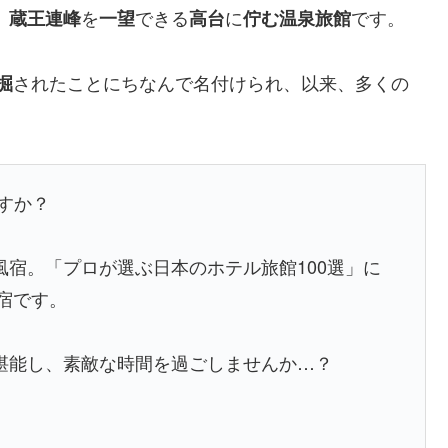
、
を
できる
に
です。
蔵王連峰
一望
高台
佇む温泉旅館
されたことにちなんで名付けられ、以来、多くの
掘
すか？
宿。「プロが選ぶ日本のホテル旅館100選」に
宿です。
堪能し、素敵な時間を過ごしませんか…？