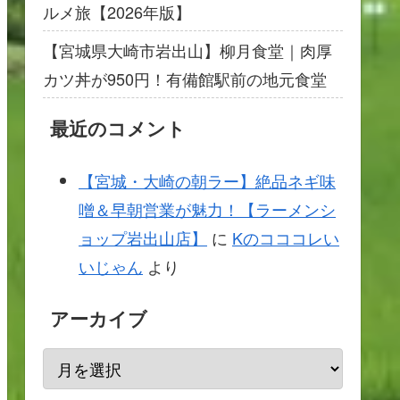
ルメ旅【2026年版】
【宮城県大崎市岩出山】柳月食堂｜肉厚
カツ丼が950円！有備館駅前の地元食堂
最近のコメント
【宮城・大崎の朝ラー】絶品ネギ味
噌＆早朝営業が魅力！【ラーメンシ
ョップ岩出山店】
に
Kのコココレい
いじゃん
より
アーカイブ