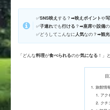
✅
する？➡
や
SNS映え
映えポイント
写
✅
でも
？➡
や
の
子連れ
行ける
座席
設備
✅
どうしてこんなに
なの？➡
人気
観光
「どんな
が
のか
！」
料理
食べられる
気になる
目
旅館情
アク
クチ