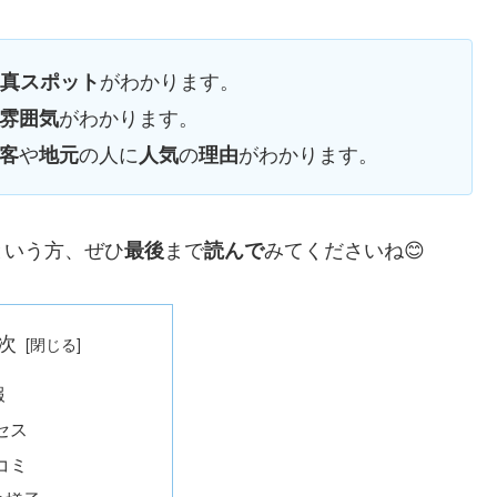
がわかります。
真スポット
がわかります。
雰囲気
や
の人に
の
がわかります。
客
地元
人気
理由
という方、ぜひ
まで
みてくださいね😊
最後
読んで
次
報
セス
コミ