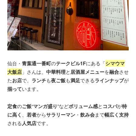
仙台・
青葉通一番町
の
テークビル1F
にある「
シマウマ
大飯店
」さんは、
中華料理
と
居酒屋メニュー
を
融合
させ
た
お店
で、
ランチ
も
夜ご飯
も
満足
できる
ラインナップ
が
揃って
います。
定食
の
ご飯
“
マンガ盛り
”など
ボリューム感
と
コスパ
が
特
に高く
、
若者
から
サラリーマン
・
飲み会
まで
幅広く支持
される
人気店
です。