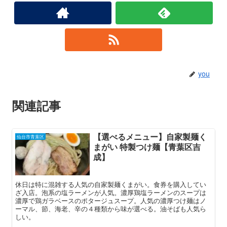
you
関連記事
【選べるメニュー】自家製麺く
仙台市青葉区
まがい 特製つけ麺【青葉区吉
成】
休日は特に混雑する人気の自家製麺くまがい。食券を購入してい
ざ入店。泡系の塩ラーメンが人気。濃厚鶏塩ラーメンのスープは
濃厚で鶏ガラベースのポタージュスープ。人気の濃厚つけ麺はノ
ーマル、節、海老、辛の４種類から味が選べる。油そばも人気ら
しい。