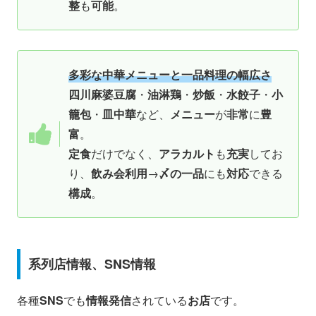
整
も
可能
。
多彩な中華メニューと一品料理の幅広さ
四川麻婆豆腐
・
油淋鶏
・
炒飯
・
水餃子
・
小
籠包
・
皿中華
など、
メニュー
が
非常
に
豊
富
。
定食
だけでなく、
アラカルト
も
充実
してお
り、
飲み会利用
→
〆の一品
にも
対応
できる
構成
。
系列店情報、SNS情報
各種
SNS
でも
情報発信
されている
お店
です。