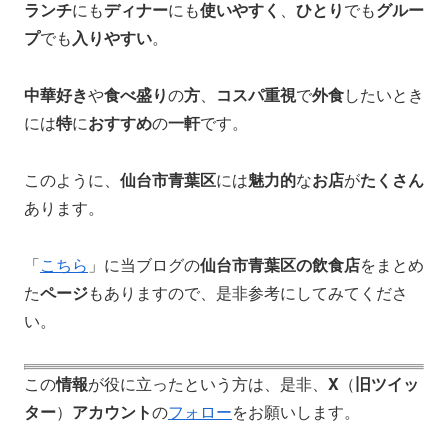
ランチ
にも
ディナー
にも
使いやすく
、
ひとり
でも
グルー
プ
でも
入りやすい
。
中華好き
や
食べ盛り
の
方
、
コスパ重視
で
外食
したいとき
には
特
に
おすすめ
の
一軒
です。
このように、
仙台市青葉区
には
魅力的
な
お店
が
たくさん
あります。
「
こちら
」に当ブログの
仙台市青葉区の飲食店
をまとめ
た
ページ
もありますので、是非参考にしてみてくださ
い。
この
情報
が役に立ったという方は、是非、
X
（
旧ツイッ
ター
）
アカウント
の
フォロー
をお願いします。