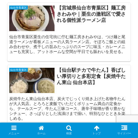
【宮城県仙台市青葉区】麺工房
仙台市青葉区
きわみや｜栗生の激戦区で愛さ
れる個性派ラーメン店
仙台市青葉区栗生の住宅街に佇む麺工房きわみやは、つけ麺と尾
道ラーメンが看板メニューの人気ラーメン店。そぼろご飯との組
み合わせや、煮干しの旨みたっぷりのスープに味玉・カレーメニ
ューも充実し、アットホームな空間が平日でも賑わいを見せる。
【仙台駅チカで牛たん】香ばし
仙台市青葉区
い厚切りと多彩定食【炭焼牛た
ん東山 仙台本店】
炭焼牛たん東山仙台本店、炭火でじっくり焼き上げた名物牛たん
が大人気店。とろろと麦飯でいただくボリューム満点の定食か
ら、テールスープ、牛たん三昧コース、唐辛子味噌が香り豊かな
シチュー、さっぱりとした浅漬けまで揃い、特別なひとときを楽
しめる。
メニュー
ホーム
検索
トップ
サイドバー
【仙台駅】忙しい朝にもぴった
仙台市青葉区