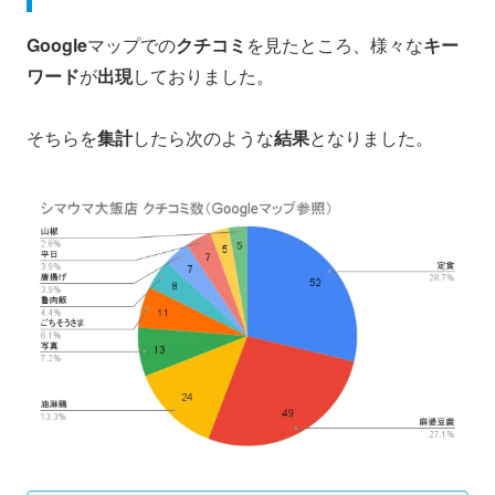
Google
マップでの
クチコミ
を見たところ、様々な
キー
ワード
が
出現
しておりました。
そちらを
集計
したら次のような
結果
となりました。