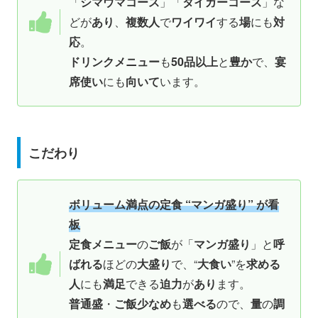
「
シマウマコース
」「
タイガーコース
」な
どが
あり
、
複数人
で
ワイワイ
する
場
にも
対
応
。
ドリンクメニュー
も
50品以上
と
豊か
で、
宴
席使い
にも
向いて
います。
こだわり
ボリューム満点の定食 “マンガ盛り” が看
板
定食メニュー
の
ご飯
が「
マンガ盛り
」と
呼
ばれる
ほどの
大盛り
で、“
大食い
”を
求める
人
にも
満足
できる
迫力
が
あり
ます。
普通盛
・
ご飯少なめ
も
選べる
ので、
量
の
調