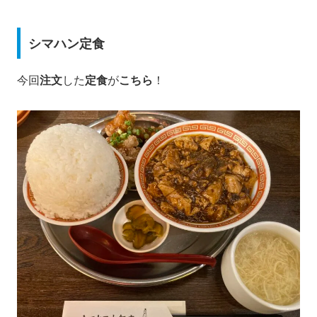
シマハン定食
今回
注文
した
定食
が
こちら
！