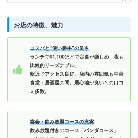
お店の特徴、魅力
コスパと“使い勝手”の良さ
ランチ
で
¥1,100
ほどで
定食
が
楽しめ
、
夜
も
比較的リーズナブル
。
駅近
で
アクセス良好
。
店内
の
雰囲気
も
中華
食堂
＋
居酒屋
の
間
、
居心地
が
良い
との
口コ
ミ多数
。
宴会・飲み放題コースの充実
飲み放題付き
の
コース
「
パンダコース
」