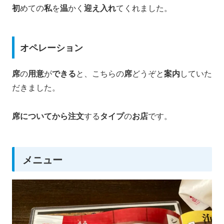
初
めての
私
を
温
かく
迎え入れ
てくれました。
オペレーション
席
の
用意
が
できる
と、こちらの
席
どうぞと
案内
していた
だきました。
席についてから注文
する
タイプ
の
お店
です。
メニュー