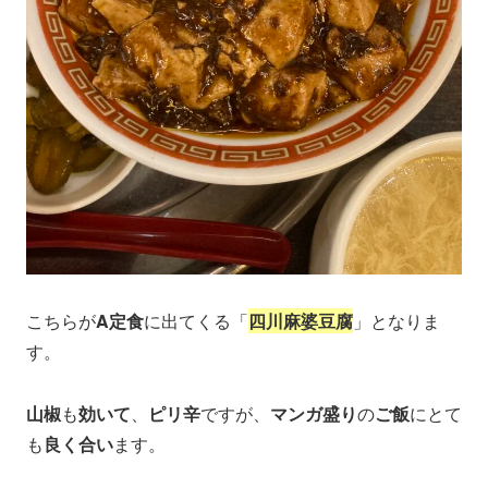
こちらが
A定食
に出てくる「
四川麻婆豆腐
」となりま
す。
山椒
も
効いて
、
ピリ辛
ですが、
マンガ盛り
の
ご飯
にとて
も
良く合い
ます。