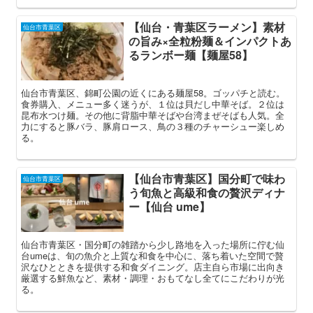
【仙台・青葉区ラーメン】素材
仙台市青葉区
の旨み×全粒粉麺＆インパクトあ
るランボー麺【麺屋58】
仙台市青葉区、錦町公園の近くにある麺屋58。ゴッパチと読む。
食券購入、メニュー多く迷うが、１位は貝だし中華そば。２位は
昆布水つけ麺。その他に背脂中華そばや台湾まぜそばも人気。全
力にすると豚バラ、豚肩ロース、鳥の３種のチャーシュー楽しめ
る。
【仙台市青葉区】国分町で味わ
仙台市青葉区
う旬魚と高級和食の贅沢ディナ
ー【仙台 ume】
仙台市青葉区・国分町の雑踏から少し路地を入った場所に佇む仙
台umeは、旬の魚介と上質な和食を中心に、落ち着いた空間で贅
沢なひとときを提供する和食ダイニング。店主自ら市場に出向き
厳選する鮮魚など、素材・調理・おもてなし全てにこだわりが光
る。