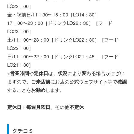
LO22：00］
金・祝前日/11：30〜15：00［LO14：30］
17：00〜23：00［ドリンクLO22：30］［フード
LO22：00］
土/11：00〜23：00［ドリンクLO22：30］［フード
LO22：00］
日/11：00〜22：00［ドリンクLO21：45］［フード
LO21：30］
※
営業時間
や
定休日
は、
状況
により
変わる
場合がござい
ますので、ご
来店前
にお店の公式ウェブサイト等で
確認
することを
お勧め
します。
定休日
：
毎週月曜日
、その他
不定休
クチコミ