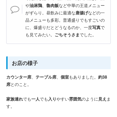
や
油淋鶏
、
魯肉飯
など中華の王道メニュー
がずらり。昼飲みに最適な
唐揚げ
などの一
品メニューも多彩。普通盛りでもすごいの
に、爆盛りだとどうなるのか、一度
写真
で
も見てみたい。
ごちそうさま
でした。
お店の様子
カウンター席
、
テーブル席
、
個室
もありました。
約38
席
とのこと。
家族連れ
でも
一人
でも
入り
やすい
雰囲気
のように
見え
ま
す。