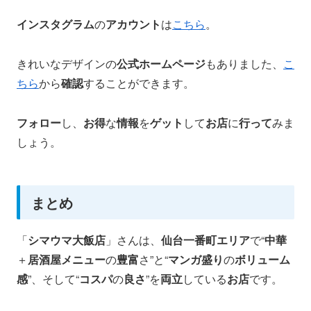
インスタグラム
の
アカウント
は
こちら
。
きれいなデザインの
公式ホームページ
もありました、
こ
ちら
から
確認
することができます。
フォロー
し、
お得
な
情報
を
ゲット
して
お店
に
行って
みま
しょう。
まとめ
「
シマウマ大飯店
」さんは、
仙台一番町エリア
で“
中華
＋
居酒屋メニュー
の
豊富
さ”と“
マンガ盛り
の
ボリューム
感
”、そして“
コスパ
の
良さ
”を
両立
している
お店
です。