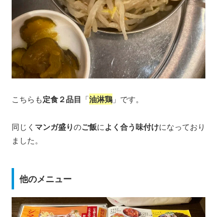
こちらも
定食２品目
「
油淋鶏
」です。
同じく
マンガ盛り
の
ご飯
に
よく合う味付け
になっており
ました。
他のメニュー