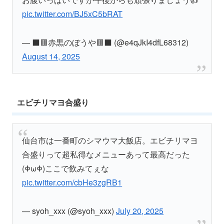
pic.twitter.com/BJ5xC5bRAT
— ⬛️🟥赤黒のぼうや🟥⬛️ (@e4qJkI4dfL68312)
August 14, 2025
エビチリマヨ合盛り
仙台市は一番町のシマウマ大飯店。エビチリマヨ
合盛りって超私得なメニューあって最高だった
(ΦωΦ)ここで飲みてぇな
pic.twitter.com/cbHe3zgRB1
— syoh_xxx (@syoh_xxx)
July 20, 2025