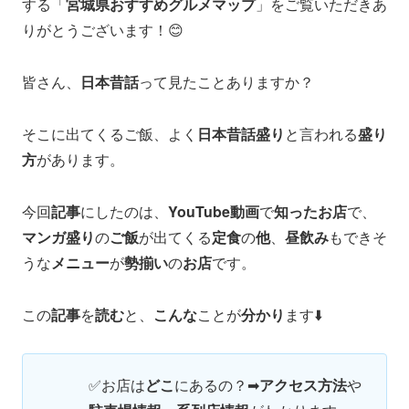
する「
宮城県おすすめグルメマップ
」をご覧いただきあ
りがとうございます！😊
皆さん、
日本昔話
って見たことありますか？
そこに出てくるご飯、よく
日本昔話盛り
と言われる
盛り
方
があります。
今回
記事
にしたのは、
YouTube動画
で
知ったお店
で、
マンガ盛り
の
ご飯
が出てくる
定食
の
他
、
昼飲み
もできそ
うな
メニュー
が
勢揃い
の
お店
です。
この
記事
を
読む
と、
こんな
ことが
分かり
ます⬇️
✅お店は
どこ
にあるの？➡
アクセス方法
や