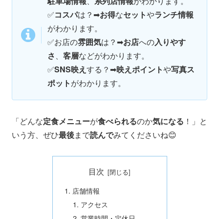
駐車場情報
、
系列店情報
がわかります。
✅
コスパ
は？➡
お得
な
セット
や
ランチ情報
がわかります。
✅
お店の
雰囲気
は？➡
お店
への
入りやす
さ
、
客層
などがわかります。
✅
SNS映え
する？➡
映えポイント
や
写真ス
ポット
がわかります。
「どんな
定食メニュー
が
食べられる
のか
気になる
！」と
いう方、ぜひ
最後
まで
読んで
みてくださいね😊
目次
店舗情報
アクセス
営業時間・定休日