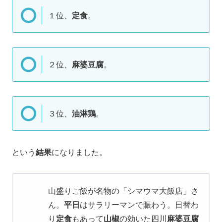
１位、
定食
。
２位、
麻婆豆腐
。
３位、
油淋鶏
。
という
結果
になりました。
山盛りご飯が名物の「シマウマ大飯店」さ
ん。
平日
はサラリーマンで賑わう。日替わ
り
定食
もあって
山椒
の効いた四川
麻婆豆腐