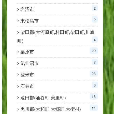
2
岩沼市
2
東松島市
柴田郡(大河原町,村田町,柴田町,川崎
4
町)
29
栗原市
7
気仙沼市
23
登米市
6
石巻市
13
遠田郡(涌谷町,美里町)
14
黒川郡(大和町,大郷町,大衡村)