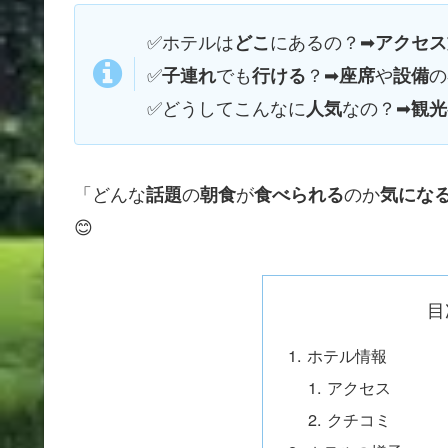
✅ホテルは
にあるの？➡
どこ
アクセス
✅
でも
？➡
や
の
子連れ
行ける
座席
設備
✅
どうしてこんなに
なの？➡
人気
観光
「どんな
の
が
のか
話題
朝食
食べられる
気にな
😊
目
ホテル情報
アクセス
クチコミ