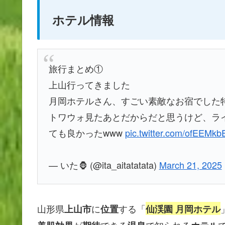
ホテル情報
旅行まとめ①
上山行ってきました
月岡ホテルさん、すごい素敵なお宿でした
トワウォ見たあとだからだと思うけど、ラ
ても良かったwww
pic.twitter.com/ofEEMkb
— いた🦍 (@ita_aitatatata)
March 21, 2025
山形県
に
する「
上山市
位置
仙渓園 月岡ホテル