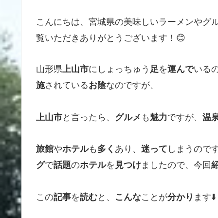
こんにちは、宮城県の美味しいラーメンやグ
覧いただきありがとうございます！😊
山形県
にしょっちゅう
を
いる
上山市
足
運んで
されている
なのですが、
施
お陰
と言ったら、
も
ですが、
上山市
グルメ
魅力
温
や
も
あり、
しまうので
旅館
ホテル
多く
迷って
で
の
を
ましたので、今回
グ
話題
ホテル
見つけ
この
を
と、
ことが
ます⬇️
記事
読む
こんな
分かり