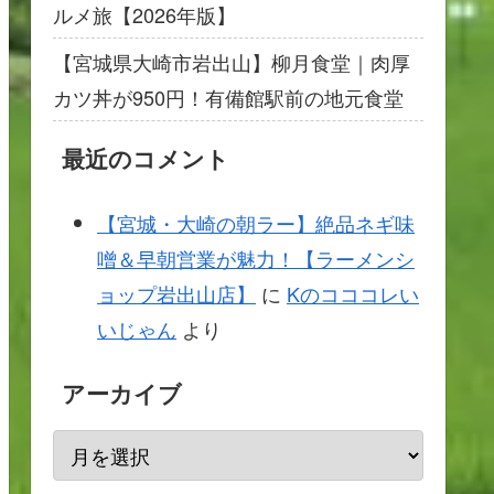
ルメ旅【2026年版】
【宮城県大崎市岩出山】柳月食堂｜肉厚
カツ丼が950円！有備館駅前の地元食堂
最近のコメント
【宮城・大崎の朝ラー】絶品ネギ味
噌＆早朝営業が魅力！【ラーメンシ
ョップ岩出山店】
に
Kのコココレい
いじゃん
より
アーカイブ