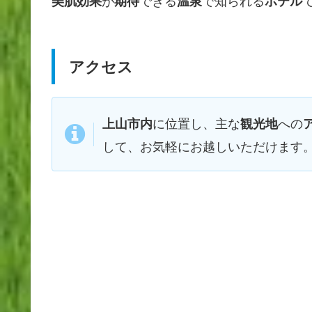
が
できる
で知られる
美肌効果
期待
温泉
ホテル
アクセス
に位置し、主な
への
上山市内
観光地
して、お気軽にお越しいただけます