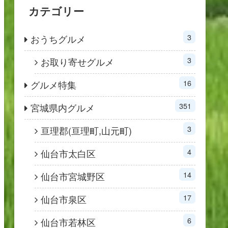
カテゴリー
3
おうちグルメ
3
お取り寄せグルメ
16
グルメ特集
351
宮城県内グルメ
3
亘理郡(亘理町,山元町)
4
仙台市太白区
14
仙台市宮城野区
17
仙台市泉区
6
仙台市若林区