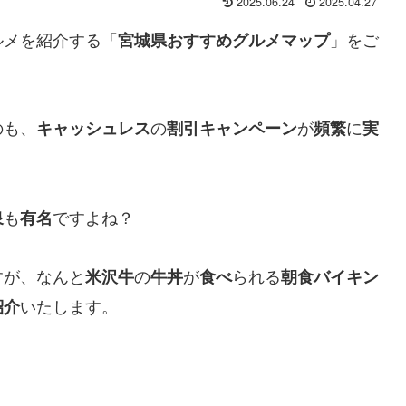
2025.06.24
2025.04.27
ルメを紹介する「
」をご
宮城県おすすめグルメマップ
のも、
の
が
に
キャッシュレス
割引キャンペーン
頻繁
実
も
ですよね？
泉
有名
すが、なんと
の
が
られる
米沢牛
牛丼
食べ
朝食バイキン
いたします。
紹介