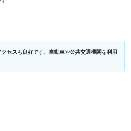
です。
も
です。
や
を
アクセス
良好
自動車
公共交通機関
利用
。