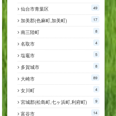
49
仙台市青葉区
17
加美郡(色麻町,加美町)
8
南三陸町
4
名取市
5
塩竈市
8
多賀城市
89
大崎市
4
女川町
9
宮城郡(松島町,七ヶ浜町,利府町)
14
富谷市