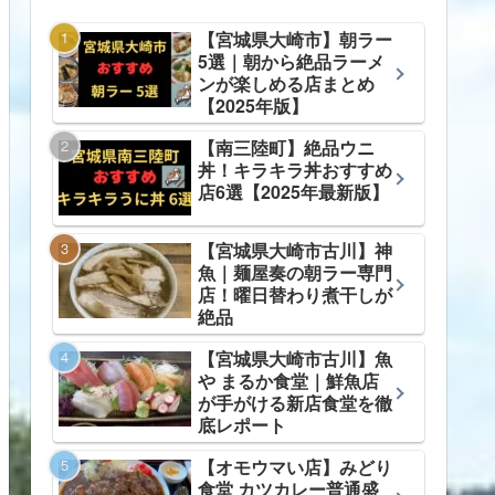
【宮城県大崎市】朝ラー
5選｜朝から絶品ラーメ
ンが楽しめる店まとめ
【2025年版】
【南三陸町】絶品ウニ
丼！キラキラ丼おすすめ
店6選【2025年最新版】
【宮城県大崎市古川】神
魚｜麺屋奏の朝ラー専門
店！曜日替わり煮干しが
絶品
【宮城県大崎市古川】魚
や まるか食堂｜鮮魚店
が手がける新店食堂を徹
底レポート
【オモウマい店】みどり
食堂 カツカレー普通盛