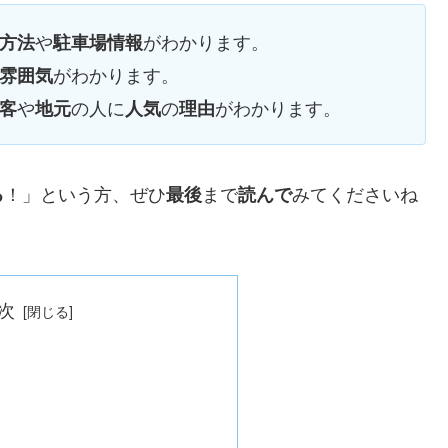
や
がわかります。
方法
駐車場情報
がわかります。
雰囲気
や
の人に
の
がわかります。
客
地元
人気
理由
！」という方、ぜひ
まで
みてくださいね
る
最後
読んで
次